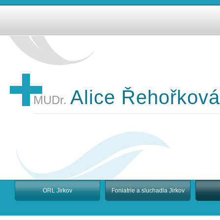
Alice Řehořková
MUDr.
ORL Jirkov
Foniatrie a sluchadla Jirkov