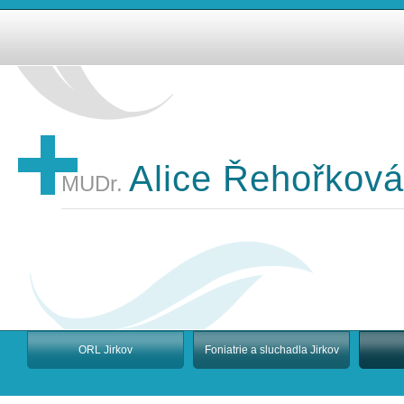
Alice Řehořková
MUDr.
ORL Jirkov
Foniatrie a sluchadla Jirkov